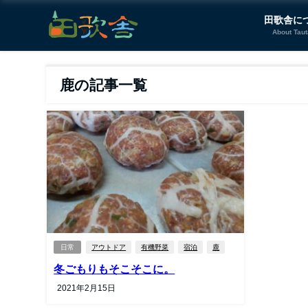
田歌舎に
About Tau
鹿の記事一覧
日常
アウトドア
有機野菜
宿泊
鹿
冬ごもりもそこそこに。
2021年2月15日