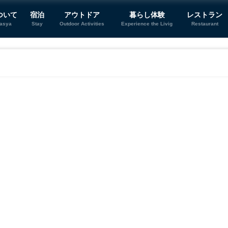
ついて
宿泊
アウトドア
暮らし体験
レストラン
tasya
Stay
Outdoor Activities
Experience the Livig
Restaurant