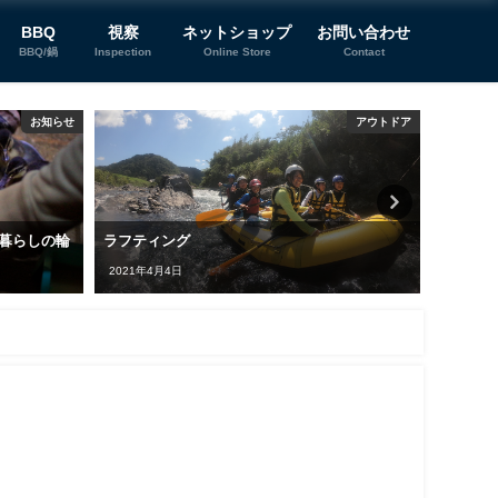
BBQ
視察
ネットショップ
お問い合わせ
BBQ/鍋
Inspection
Online Store
Contact
お知らせ
アウトドア
暮らしの輪
ラフティング
プチシ
2021年4月4日
2024年7