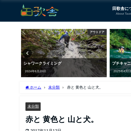
田歌舎に
About Tau
暮らし体験
アウトドア
験《期間
シャワークライミング
プチキャ
2024年6月20日
2025年4月1
ホーム
未分類
赤と 黄色と 山と犬。
未分類
赤と 黄色と 山と犬。
2017年11月12日