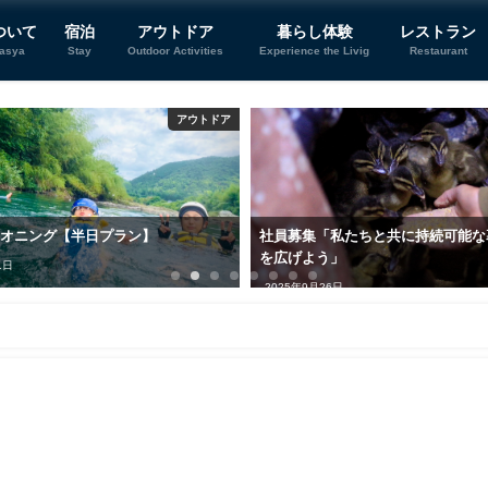
ついて
宿泊
アウトドア
暮らし体験
レストラン
tasya
Stay
Outdoor Activities
Experience the Livig
Restaurant
アウトドア
ニオニング【半日プラン】
社員募集「私たちと共に持続可能な
を広げよう」
1日
2025年9月26日