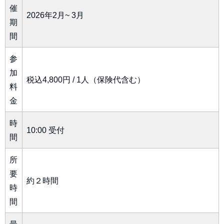
催
2026年2月~ 3月
期
間
参
加
税込4,800円 / 1人（保険代含む）
料
金
時
10:00 受付
間
所
要
約２時間
時
間
最