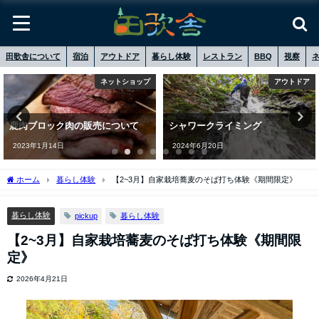
田歌舎について
宿泊
アウトドア
暮らし体験
レストラン
BBQ
視察
ネットショップ
アウトドア
鹿肉ブロック肉の販売について
シャワークライミング
2023年1月14日
2024年6月20日
ホーム
暮らし体験
【2~3月】自家栽培蕎⻨のそば打ち体験《期間限定》
暮らし体験
pickup
暮らし体験
【2~3月】自家栽培蕎⻨のそば打ち体験《期間限
定》
2026年4月21日