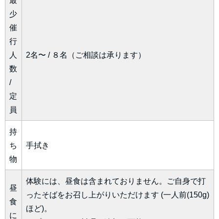
少
催
行
人
2名〜 / ８名（ご相談は承ります）
数
/
定
員
持
ち
手拭き
物
体験には、昼食は含まれておりません。ご自身で打
昼
ったそばをお召し上がりいただけます (一人前(150g)
食
ほど)。
に