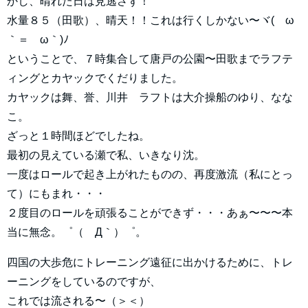
かし、晴れた日は見逃さず！
水量８５（田歌）、晴天！！これは行くしかない〜ヾ(´ω
｀＝´ω｀)ﾉ
ということで、７時集合して唐戸の公園〜田歌までラフテ
ィングとカヤックでくだりました。
カヤックは舞、誉、川井 ラフトは大介操船のゆり、なな
こ。
ざっと１時間ほどでしたね。
最初の見えている瀬で私、いきなり沈。
一度はロールで起き上がれたものの、再度激流（私にとっ
て）にもまれ・・・
２度目のロールを頑張ることができず・・・あぁ〜〜〜本
当に無念。゜（´Д｀）゜。
四国の大歩危にトレーニング遠征に出かけるために、トレ
ーニングをしているのですが、
これでは流される〜（＞＜）