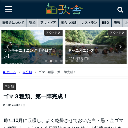
田歌舎について
宿泊
アウトドア
暮らし体験
レストラン
BBQ
視察
アウトドア
アウトドア
プチキャニオニング【半日プラ
キャニオニング
ン】
2021年3月17日
2025年4月11日
ホーム
未分類
ゴマ３種類、第一陣完成！
未分類
ゴマ３種類、第一陣完成！
2017年3月9日
昨年10月に収穫し、よく乾燥させておいた白・黒・金ゴマ