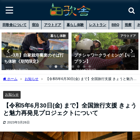
田歌舎について
宿泊
アウトドア
暮らし体験
レストラン
BBQ
視察
暮らし体験
アウトドア
【2~3月】自家栽培蕎⻨のそば打
プチシャワークライミング【半日
ち体験《期間限定》
プラン】
2024年1月18日
2024年7月2日
ホーム
お知らせ
【令和5年6月30日(金) まで】全国旅行支援 きょうと魅力再
発見プロジェクトについて
お知らせ
【令和5年6月30日(金) まで】全国旅行支援 きょう
と魅力再発見プロジェクトについて
2023年3月26日