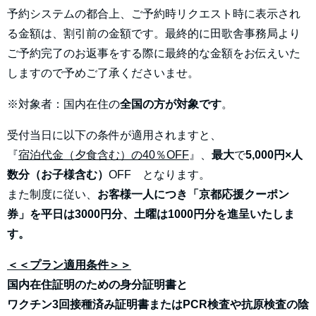
予約システムの都合上、ご予約時リクエスト時に表示され
る金額は、割引前の金額です。最終的に田歌舎事務局より
ご予約完了のお返事をする際に最終的な金額をお伝えいた
しますので予めご了承くださいませ。
※対象者：国内在住の
全国の方が対象です
。
受付当日に以下の条件が適用されますと、
『
宿泊代金（夕食含む）の40％OFF
』、
最大
で
5,000円×人
数分（お子様含む）
OFF となります。
また制度に従い、
お客様一人につき「京都応援クーポン
券」を平日は3000円分、土曜は1000円分を進呈いたしま
す。
＜＜プラン適用条件＞＞
国内在住証明のための身分証明書と
ワクチン3回接種済み証明書またはPCR検査や抗原検査の陰