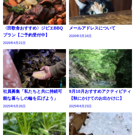
〈田歌舎おすすめ〉ジビエBBQ
メールアドレスについて
プラン【ご予約受付中】
2026年3月16日
2026年4月21日
社員募集「私たちと共に持続可
9月10月おすすめアクティビティ
能な暮らしの輪を広げよう」
【秋にかけてのお出かけに】
2025年9月26日
2025年8月23日