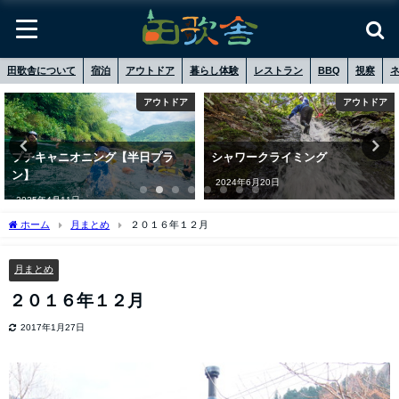
田歌舎について
宿泊
アウトドア
暮らし体験
レストラン
BBQ
視察
アウトドア
アウトドア
プチキャニオニング【半日プラ
シャワークライミング
ン】
2024年6月20日
2025年4月11日
ホーム
月まとめ
２０１６年１２月
月まとめ
２０１６年１２月
2017年1月27日