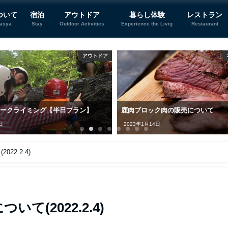
ついて
宿泊
アウトドア
暮らし体験
レストラン
tasya
Stay
Outdoor Activities
Experience the Livig
Restaurant
アウトドア
ワークライミング【半日プラン】
鹿肉ブロック肉の販売について
日
2023年1月14日
2.2.4)
(2022.2.4)