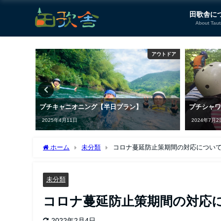
田歌舎に
About Tau
アウトドア
アウトドア
プチキャニオニング【半日プラン】
プチシャ
2025年4月11日
2024年7月2
ホーム
未分類
コロナ蔓延防止策期間の対応について(202
未分類
コロナ蔓延防止策期間の対応について
2022年2月4日