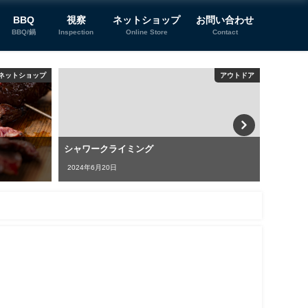
BBQ
視察
ネットショップ
お問い合わせ
BBQ/鍋
Inspection
Online Store
Contact
ネットショップ
アウトドア
シャワークライミング
社員募
を広げ
2024年6月20日
2025年9