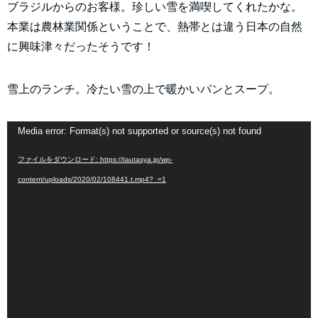
ブラジルからのお客様。珍しい雪を満喫してくれたかな。
本業は農林業関係ということで、熱帯とは違う日本の自然
に興味津々だったそうです！
雪上のランチ。冷たい雪の上で暖かいパンとスープ。
動
Media error: Format(s) not supported or source(s) not found
画
ファイルをダウンロード: https://tautasya.jp/wp-
プ
content/uploads/2020/02/108441.t.mp4?_=1
レ
ー
ヤ
ー