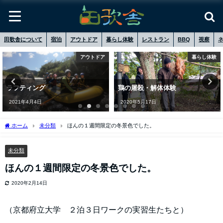
田歌舎について
宿泊
アウトドア
暮らし体験
レストラン
BBQ
視察
アウトドア
暮らし体験
ラフティング
鶏の屠殺・解体体験
2021年4月4日
2020年5月17日
ホーム
未分類
ほんの１週間限定の冬景色でした。
未分類
ほんの１週間限定の冬景色でした。
2020年2月14日
（京都府立大学 ２泊３日ワークの実習生たちと）