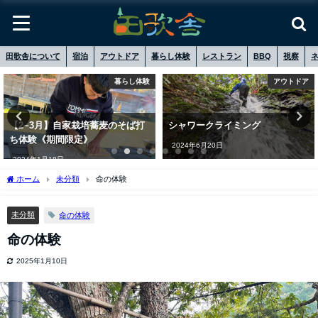
田歌舎について
宿泊
アウトドア
暮らし体験
レストラン
BBQ
視察
暮らし体験
アウトドア
【2~3月】自家栽培蕎⻨のそば打
シャワークライミング
ち体験《期間限定》
2024年6月20日
2024年1月18日
ホーム
未分類
命の体験
未分類
命の体験
命の体験
2025年1月10日