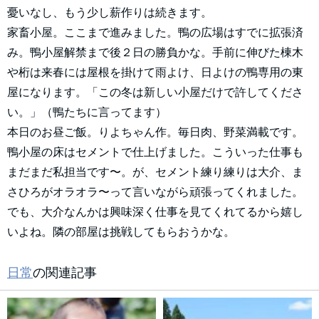
憂いなし、もう少し薪作りは続きます。
家畜小屋。ここまで進みました。鴨の広場はすでに拡張済
み。鴨小屋解禁まで後２日の勝負かな。手前に伸びた棟木
や桁は来春には屋根を掛けて雨よけ、日よけの鴨専用の東
屋になります。「この冬は新しい小屋だけで許してくださ
い。」（鴨たちに言ってます）
本日のお昼ご飯。りよちゃん作。毎日肉、野菜満載です。
鴨小屋の床はセメントで仕上げました。こういった仕事も
まだまだ私担当です〜。が、セメント練り練りは大介、ま
さひろがオラオラ〜って言いながら頑張ってくれました。
でも、大介なんかは興味深く仕事を見てくれてるから嬉し
いよね。隣の部屋は挑戦してもらおうかな。
日常
の関連記事