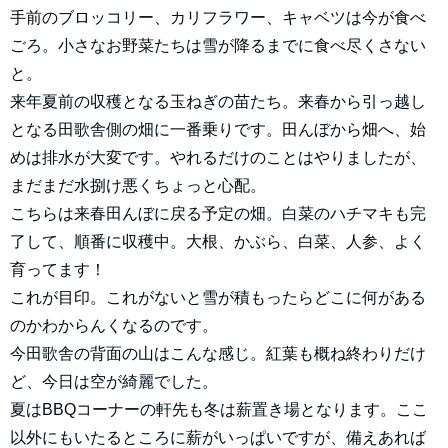
手前のブロッコリー、カリフラワー、キャベツは今が食べ
ごろ。小さなお野菜たちは雪が降るまでに食べ尽くさない
と。
来年夏前の収穫となる玉ねぎの苗たち。来春から引っ越し
となる田歌舎側の畑に一番乗りです。田んぼから畑へ、始
めは排水が大変です。やれるだけのことはやりましたが、
まだまだ水捌け悪くちょっと心配。
こちらは来春田んぼに戻る予定の畑。白菜のハチマキも完
了して、順番に収穫中。大根、かぶら、白菜、人参、よく
育ってます！
これが目印。これがないと雪が積もったらどこに何がある
のかわからんくなるのです。
今田歌舎の背面の山はこんな感じ。紅葉も概ね終わりだけ
ど、今日は空が綺麗でした。
夏はBBQコーナーの軒先も冬は薪置き場となります。ここ
以外にもいたるところに薪がいっぱいですが、備えあれば