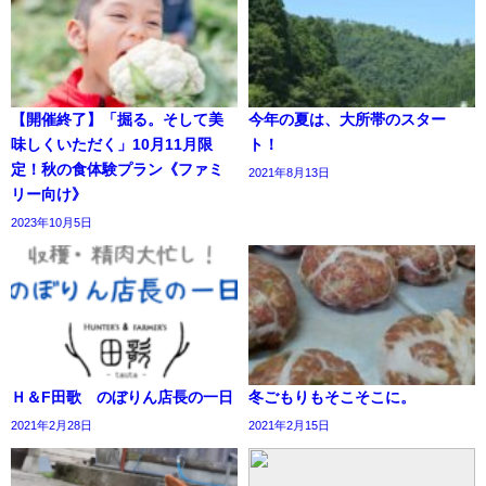
【開催終了】「掘る。そして美
今年の夏は、大所帯のスター
味しくいただく」10月11月限
ト！
定！秋の食体験プラン《ファミ
2021年8月13日
リー向け》
2023年10月5日
Ｈ＆F田歌 のぼりん店長の一日
冬ごもりもそこそこに。
2021年2月28日
2021年2月15日