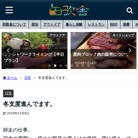
田歌舎について
宿泊
アウトドア
暮らし体験
レストラン
BBQ
視察
アウトドア
ネットショップ
プチシャワークライミング【半日
鹿肉ブロック肉の販売について
プラン】
2023年1月14日
2024年7月2日
ホーム
日常
冬支度進んでます。
日常
冬支度進んでます。
2019年12月9日
師走の仕事。